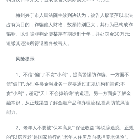
梅州兴宁市人民法院生效判决认为，被告人廖某萍以非法
占有为目的，诈骗他人财物，数额特别巨大，其行为已构成诈
骗罪。以诈骗罪判处廖某萍有期徒刑十年，并处罚金30万元;
追缴其违法所得退赔各被害人。
风险提示
1、不信"偏门"不贪"小利"，提高警惕防诈骗。一方面不
信"偏门",办理各类金融业务一定要通过正规机构和渠道;不
贪"小利"，谨记"天上不会掉馅饼"的道理。另一方面多了解金
融常识，从正规渠道了解金融产品和办理流程,提高防范风险
能力。
2、老年人不要被"保本高息""保证收益"等说辞迷惑。正规
的"以房养老"是国家施行的"老年人住房反向抵押养老保险"。