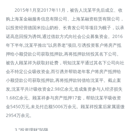
2015年1月至2017年11月，被告人沈某平先后成立、收
购上海某金融服务信息有限公司、上海某融资租赁有限公司，
以投资经营德国米拉山奶粉、长青发公司等项目为幌子，以承
诺高息回报为诱饵,通过借款方式向社会公众募集资金。2016
年下半年,沈某平推出"以房养老"项目,引诱投资客户将房产抵
押给小额贷款公司获取抵押款,再将抵押款转投其名下公司。
被告人顾某祥为获取好处费，明知沈某平通过其名下公司向社
会不特定公众吸收资金,而引诱并帮助老年客户将房产抵押给
小额贷款公司获取抵押款,再将抵押款转借给沈某平。截止案
发,沈某平共计吸收资金2.98亿余元,造成集资参与人经济损失
1.68亿余元。顾某祥参与房产抵押17套，帮助沈某平吸收资
金5450万元,未兑付总额5006万余元。顾某祥投案后家属退缴
2954万余元。
3."投资理财"陷阱