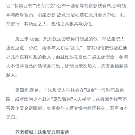
证""获奖证书""政府批文";公布一些领导视察影视资料,公司领
导与政府官员、明星合影;故意把活动选在政府会议中心、礼
堂进行，其场面之大、规格之高极具欺骗性。
第三步:吸金。想方设法套取你口袋里的钱。非法集资人
通过返点、分红，给参与人初尝"甜头"，使其相信把钱放在他
那儿不仅有可观的收入，而且比放在自己口袋里还安全，参与
人不仅将自己的钱倾囊而出，还动员亲友加入，集资金额越滚
越大。
第四步:跑路。非法集资人往往会在"吸金"一段时间后跑
路，或者因为原本就是"庞氏骗局"人去楼空，或者因为经营不
善致使资金链断裂。集资参与人遭受惨重经济损失，甚至血本
无归。
养老领域非法集资典型案例