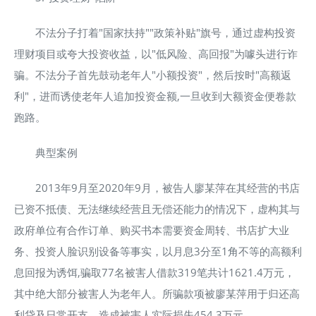
不法分子打着"国家扶持""政策补贴"旗号，通过虚构投资
理财项目或夸大投资收益，以"低风险、高回报"为噱头进行诈
骗。不法分子首先鼓动老年人"小额投资"，然后按时"高额返
利"，进而诱使老年人追加投资金额,一旦收到大额资金便卷款
跑路。
典型案例
2013年9月至2020年9月，被告人廖某萍在其经营的书店
已资不抵债、无法继续经营且无偿还能力的情况下，虚构其与
政府单位有合作订单、购买书本需要资金周转、书店扩大业
务、投资人脸识别设备等事实，以月息3分至1角不等的高额利
息回报为诱饵,骗取77名被害人借款319笔共计1621.4万元，
其中绝大部分被害人为老年人。所骗款项被廖某萍用于归还高
利贷及日常开支，造成被害人实际损失454.3万元。